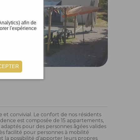
nalytics) afin de
orer l'expérience
CEPTER
 et convivial. Le confort de nos résidents
résidence est composée de 15 appartements,
t adaptés pour des personnes âgées valides
ès facilité pour personnes à mobilité
t la possibilité d’apporter leurs propres