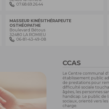
07.68.69.26.44
MASSEUR KINÉSITHÉRAPEUTE
OSTHÉOPATHE
Boulevard Bétous
32480 LA ROMIEU
06-81-43-49-08
CCAS
Le Centre communal d'a
établissement public a
de prestations pour rem
difficulté sociale touc
âgées, les personnes sa
handicap. Le public de l
sociaux, orienté vers le
charge.