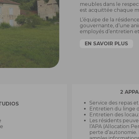
meubles dans le respec
est acquittée chaque mo
L’équipe de la résidenc
gouvernante, d’une anim
employés d’entretien et
EN SAVOIR PLUS
2 APPA
Service des repas et
STUDIOS
Entretien du linge d
Entretien des locau
e
Les résidents peuven
ée
l’APA (Allocation P
perte d’autonomie. 
amples informations