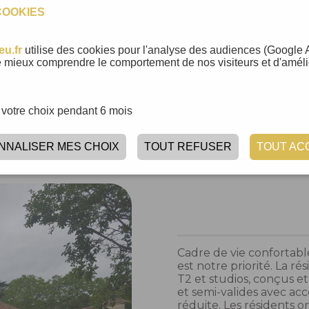
personnes seules ou en
COOKIES
i valides. Intermédiaire
édicalisée (EPAHD), elle
et vie en
eu.fr
utilise des cookies pour l'analyse des audiences (Google A
 mieux comprendre le comportement de nos visiteurs et d'améli
village de La Romieu.
ure la gestion locative
 la résidence tant au
votre choix pendant 6 mois
nts professionnels.
NNALISER MES CHOIX
TOUT REFUSER
TOUT AC
Cadre de vie confortable
est notre priorité. La 
T2 et studios, conçus e
et semi-valides avec acc
réduite. Les résidents on