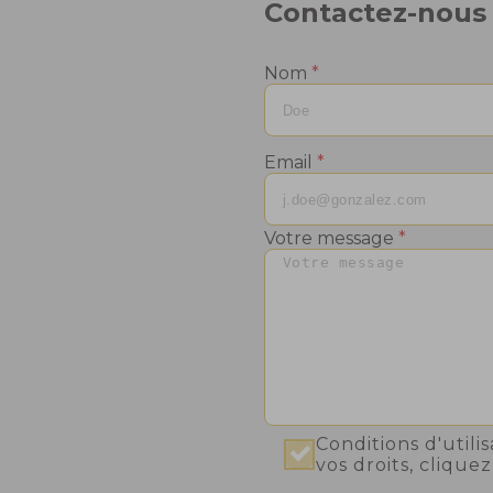
Contactez-nous
- un conteneur pour les derniers déchets non
dans
recyclables. Son accès est conditionné par
urale
l'utilisation du badge qui vous a été remis. Chaque
Nom
*
ouverture permet le dépôt d'un sac de 30 litres
Jusqu'à la fin 2026 la facturation de ce service
eurs
reste la même à savoir une taxe incluse dans les
Email
*
taxes foncières.
A compter de 2027 cette taxe disparaîtra de votre
taxe foncière et vous recevrez une facture du
SIDEL qui tiendra compte du nombre de sacs de
Votre message
*
30l que vous aurez déposés dans l'année
Moins vous en déposerez moins vous payerez.
Merci d'adresser vos éventuelles questions par
retour de mail et pas par téléphone à la mairie
à télécharger
Plan des points de dépôt
Conditions d'utili
vos droits,
cliquez 