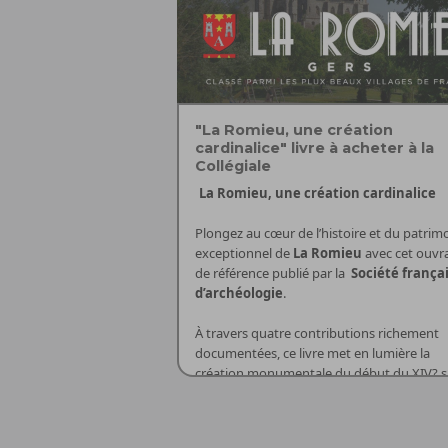
"La Romieu, une création
cardinalice" livre à acheter à la
Collégiale
La Romieu, une création cardinalice
Plongez au cœur de l’histoire et du patrim
exceptionnel de
La Romieu
avec cet ouvr
de référence publié par la
Société frança
d’archéologie
.
À travers quatre contributions richement
documentées, ce livre met en lumière la
création monumentale du début du XIV? si
voulue par le cardinal
Arnaud d’Aux
: l’égl
collégiale, joyau du gothique méridional, 
Ce volume de
88 pages
offre une lecture
remarquable décor de peintures murales, l
passionnante et accessible, révélant la