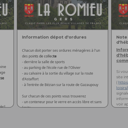
Information dépot d'ordures
Note 
d'hé
Infor
Chacun doit porter ses ordures ménagères à l'un
d'hé
des poi
nts de collec
te
comm
- derrière la salle de sports
oine
- au parking de l'école rue de l'Olivier
Si vou
age
- au calvaire à la sortie du village sur la route
site i
ise
d'Astaffort
(
https
- à l'entrée de Bézian sur la route de Gazaupouy
loisir
signal
Sur chacun de ces points vous trouverez
inform
- un conteneur pour le verre en accès libre et sans
voir ap
ècle
limite
Conta
ise
- un conteneur 'jaune' pour les papiers, cartons,
son
canettes et tous les emballages alimentaires en
e
accès libre et sans limite