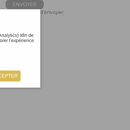
ENVOYER
enez appuyé afin d'envoyer.
nalytics) afin de
orer l'expérience
CEPTER