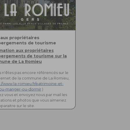
aux propriétaires
bergements de tourisme
mation aux propriétaires
bergements de tourisme sur la
une de La Romieu
s n'êtes pas encore référencés sur le
nternet de la commune de La Romieu,
://www.la-romieu.fr/patrimoine-et-
s/ou-manger-ou-dormir
)
ez vous et envoyez nous par mail les
ations et photos que vous aimeriez
paraitre sur le site.
ct :
laromieu-i@wanadoo.fr